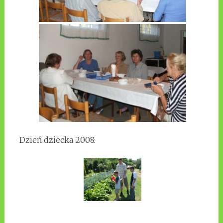
Dzień dziecka 2008: