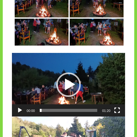
Odtwarzacz
video
00:00
01:20
Odtwarzacz
video