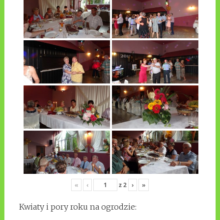
«
‹
z
2
›
»
Kwiaty i pory roku na ogrodzie: