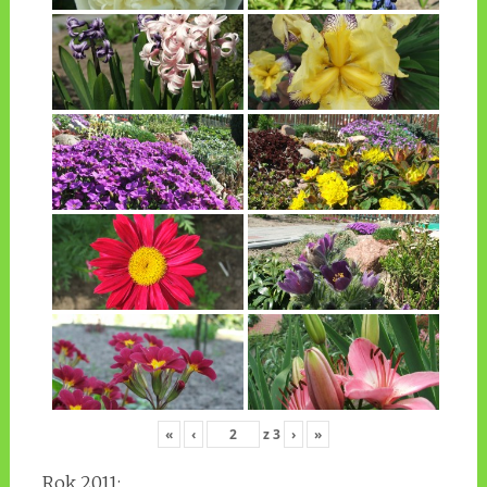
«
‹
z
3
›
»
Rok 2011: