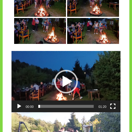
Odtwarzacz
video
00:00
01:20
Odtwarzacz
video