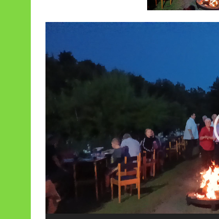
Odtwarzacz
video