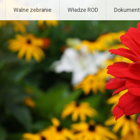
Walne zebranie
Władze ROD
Dokumenty