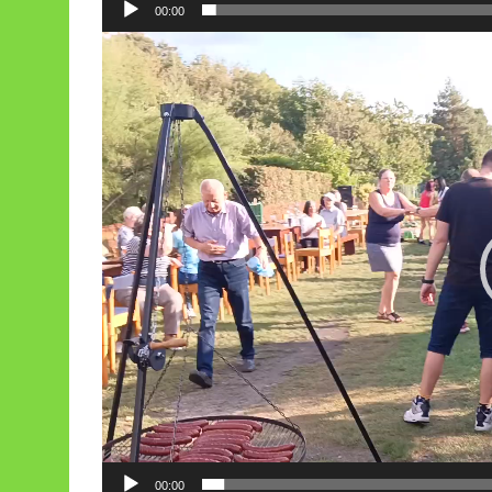
00:00
Odtwarzacz
video
00:00